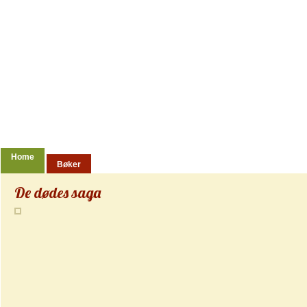
Ondskap
Historien om dødsstraffen i Norge
Home
Bøker
De dødes saga