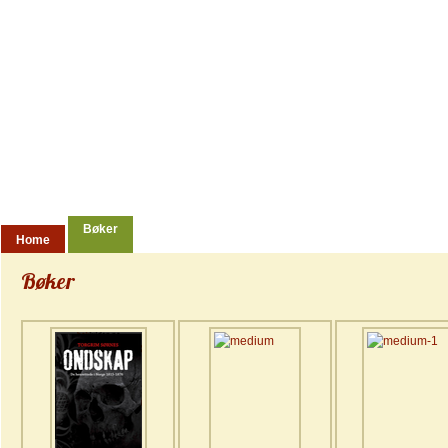
Ondskap
Historien om dødsstraffen i Norge
Bøker
Home
Bøker